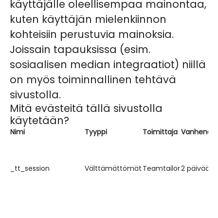
käyttäjälle oleellisempaa mainontaa,
kuten käyttäjän mielenkiinnon
kohteisiin perustuvia mainoksia.
Joissain tapauksissa (esim.
sosiaalisen median integraatiot) niillä
on myös toiminnallinen tehtävä
sivustolla.
Mitä evästeitä tällä sivustolla
käytetään?
Nimi
Tyyppi
Toimittaja
Vanhenee
_tt_session
Välttämättömät
Teamtailor
2 päivää