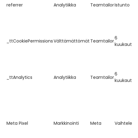
referrer
Analytiikka
Teamtailor
Istunto
6
_ttCookiePermissions
Välttämättömät
Teamtailor
kuukautta
6
_ttAnalytics
Analytiikka
Teamtailor
kuukautta
Meta Pixel
Markkinointi
Meta
Vaihteleva