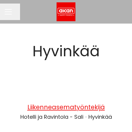
Jaa sivu
URAVALIKKO
Hyvinkää
Liikenneasematyöntekijä
Hotelli ja Ravintola - Sali
·
Hyvinkää