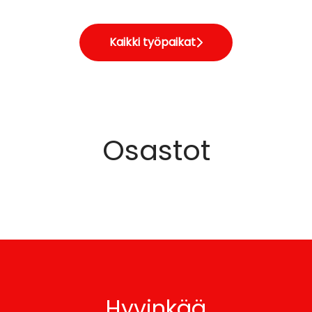
Kaikki työpaikat
Osastot
Hotelli ja Ravintola - Sali
Hyvinkää