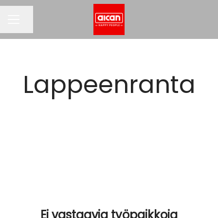
Jaa sivu
URAVALIKKO
Lappeenranta
Ei vastaavia työpaikkoja