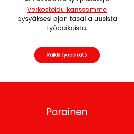
Verkostoidu kanssamme
pysyäksesi ajan tasalla uusista
työpaikoista.
Kaikki työpaikat
Parainen